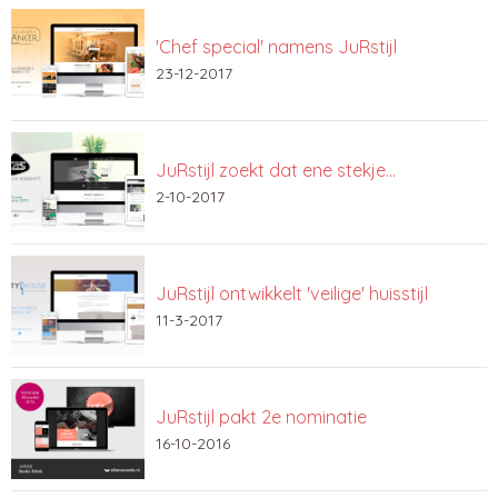
'Chef special' namens JuRstijl
23-12-2017
JuRstijl zoekt dat ene stekje…
2-10-2017
JuRstijl ontwikkelt 'veilige' huisstijl
11-3-2017
JuRstijl pakt 2e nominatie
16-10-2016