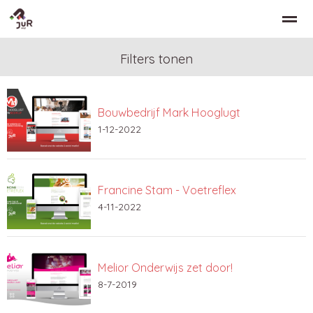
Filters tonen
Bouwbedrijf Mark Hooglugt
Home
Zoeken
Nieuws
Bellen
Co
1-12-2022
Francine Stam - Voetreflex
4-11-2022
Melior Onderwijs zet door!
8-7-2019