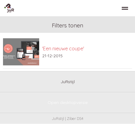
Filters tonen
'Een nieuwe coupe'
Home
Zoeken
Nieuws
Bellen
Co
21-12-2015
JuRstijl
Open desktopversie
JuRstijl |
Ziber DS4