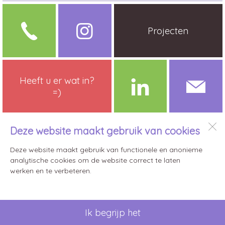
Projecten
Heeft u er wat in?
=)
Deze website maakt gebruik van cookies
JuRstijl
Deze website maakt gebruik van functionele en anonieme
analytische cookies om de website correct te laten
Open desktopversie
werken en te verbeteren.
JuRstijl |
Ziber DS4
Ik begrijp het