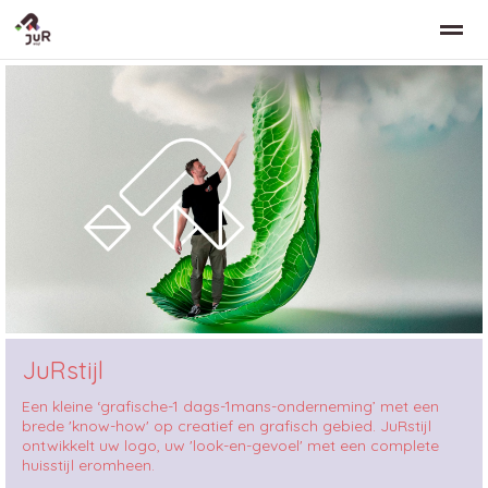
Home
Zoeken
Nieuws
Bellen
Co
JuRstijl
Een kleine ‘grafische-1 dags-1mans-onderneming’ met een
brede 'know-how' op creatief en grafisch gebied. JuRstijl
ontwikkelt uw logo, uw 'look-en-gevoel' met een complete
huisstijl eromheen.