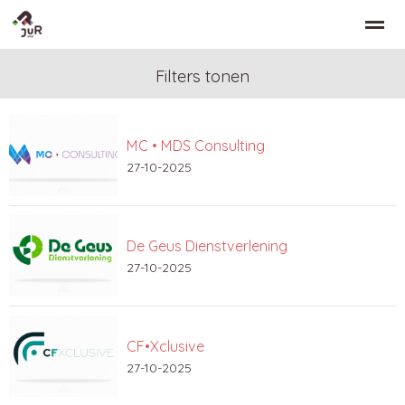
Filters tonen
MC • MDS Consulting
Home
Zoeken
Nieuws
Bellen
Co
27-10-2025
De Geus Dienstverlening
27-10-2025
CF•Xclusive
27-10-2025