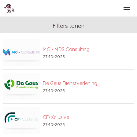
Filters tonen
MC • MDS Consulting
Home
Zoeken
Nieuws
Bellen
Co
27-10-2025
De Geus Dienstverlening
27-10-2025
CF•Xclusive
27-10-2025