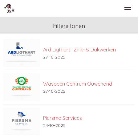
Filters tonen
Ard Ligthart | Zink- & Dakwerken
Home
Zoeken
Nieuws
Bellen
Co
27-10-2025
Waspeen Centrum Ouwehand
27-10-2025
Piersma Services
24-10-2025