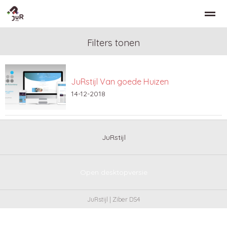
Filters tonen
JuRstijl Van goede Huizen
Home
Zoeken
Nieuws
Bellen
Co
14-12-2018
JuRstijl
Open desktopversie
JuRstijl |
Ziber DS4