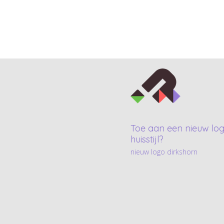
Toe aan een nieuw log
huisstijl?
nieuw logo dirkshorn