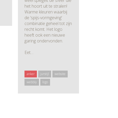
weerspiegelt de sfeer die
het hoort uit te stralen!
Warme kleuren waarbij
de ’spijs-vormgeving’
combinatie geheel tot zijn
recht komt. Het logo
heeft ook een nieuwe
garing ondervonden.
Eet…
anker
jurstijl
website
webbly
logo