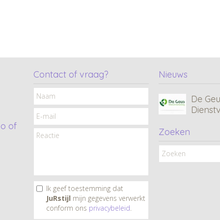
MC • 
Consul
Contact of vraag?
Nieuws
De Geu
Dienst
o of
Zoeken
CF•Xcl
Tana C
Ik geef toestemming dat
JuRstijl
mijn gegevens verwerkt
Ard Lig
conform ons
privacybeleid
.
& Dak