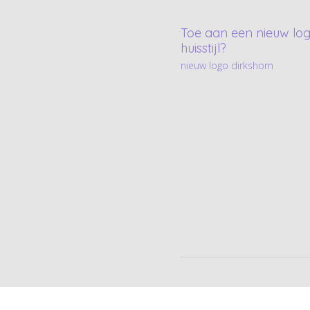
Toe aan een nieuw log
huisstijl?
nieuw logo dirkshorn