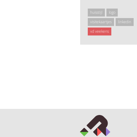
huisstijl
logo
visitekaartjes
linkedin
vd veekens