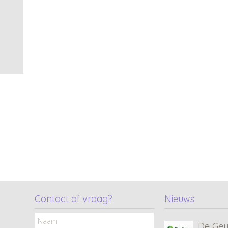
MC • 
Consul
Contact of vraag?
Nieuws
De Geu