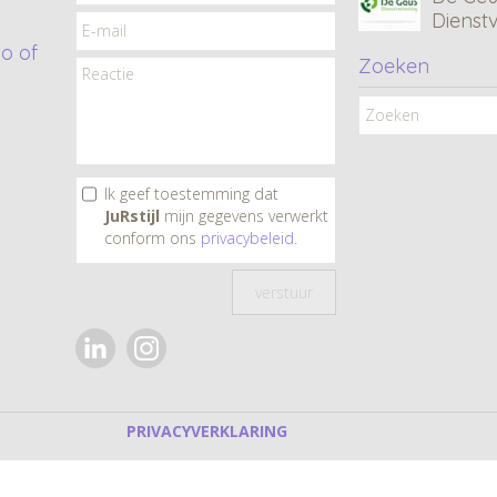
Dienst
o of
Zoeken
CF•Xcl
Tana C
Ik geef toestemming dat
JuRstijl
mijn gegevens verwerkt
Ard Lig
conform ons
privacybeleid
.
& Dak
PRIVACYVERKLARING
Copyright 2026 - JuRstijl
Inloggen
|
Ziber Website
| JuRstijl -
Huisstijl regio Schagen