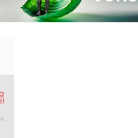
g
el
ns