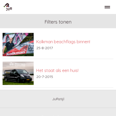
Filters tonen
Kolkman beachflags binnen!
Home
Zoeken
Nieuws
Bellen
Co
25-8-2017
Het staat als een huis!
20-7-2015
JuRstijl