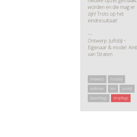
nieuwe opzet gemaakt
worden en die mag er
zijn! Trots op het
eindresultaat!
---
Ontwerp: JuRstijl •
Eigenaar & model: Am
van Straten
ontwerp
huisstijl
kolkman
km
jurstijl
beachflags
dropflags