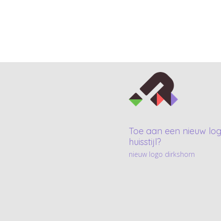
Toe aan een nieuw log
huisstijl?
nieuw logo dirkshorn