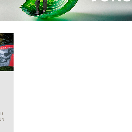
an
Na