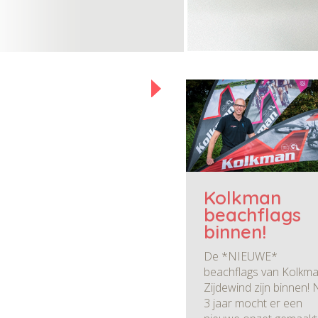
Kolkman
beachflags
binnen!
De *NIEUWE*
beachflags van Kolkm
Zijdewind zijn binnen! 
3 jaar mocht er een