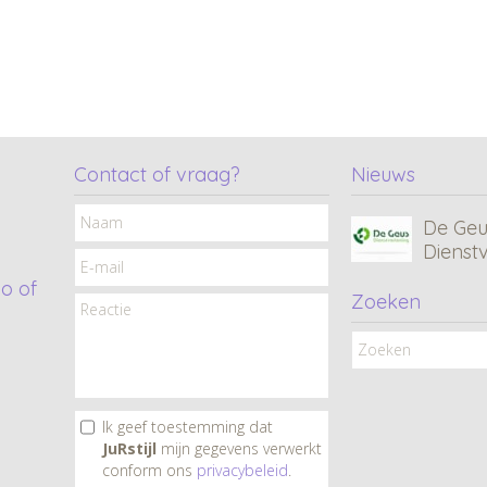
MC • 
Consul
Contact of vraag?
Nieuws
De Geu
Dienst
o of
Zoeken
CF•Xcl
Tana C
Ik geef toestemming dat
JuRstijl
mijn gegevens verwerkt
Ard Lig
conform ons
privacybeleid
.