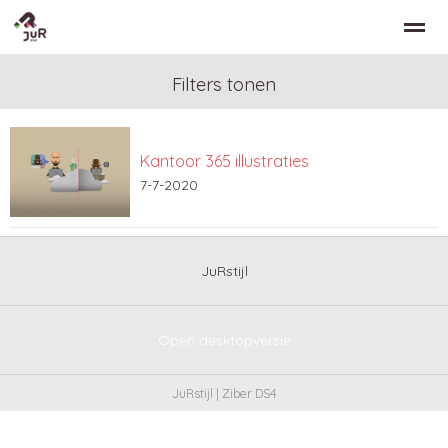
Filters tonen
Kantoor 365 illustraties
Home
Zoeken
Nieuws
Bellen
Co
7-7-2020
JuRstijl
Open desktopversie
JuRstijl |
Ziber DS4