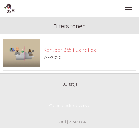
Filters tonen
Kantoor 365 illustraties
Home
Zoeken
Nieuws
Bellen
Co
7-7-2020
JuRstijl
Open desktopversie
JuRstijl |
Ziber DS4