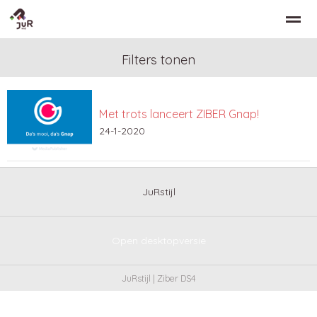
Filters tonen
Met trots lanceert ZIBER Gnap!
Home
Zoeken
Nieuws
Bellen
Co
24-1-2020
JuRstijl
Open desktopversie
JuRstijl |
Ziber DS4