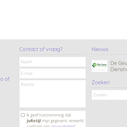
MC • 
Consul
Contact of vraag?
Nieuws
De Geu
Dienst
o of
Zoeken
CF•Xcl
Tana C
Ik geef toestemming dat
JuRstijl
mijn gegevens verwerkt
Ard Lig
conform ons
privacybeleid
.