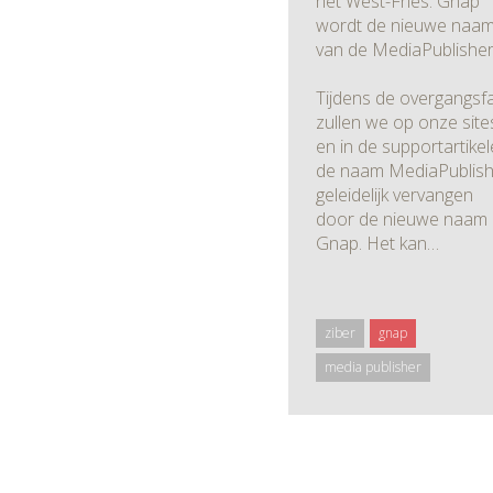
het West-Fries. Gnap
wordt de nieuwe naa
van de MediaPublishe
Tijdens de overgangsf
zullen we op onze site
en in de supportartike
de naam MediaPublish
geleidelijk vervangen
door de nieuwe naam
Gnap. Het kan…
ziber
gnap
media publisher