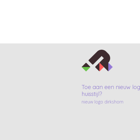
Toe aan een nieuw log
huisstijl?
nieuw logo dirkshorn