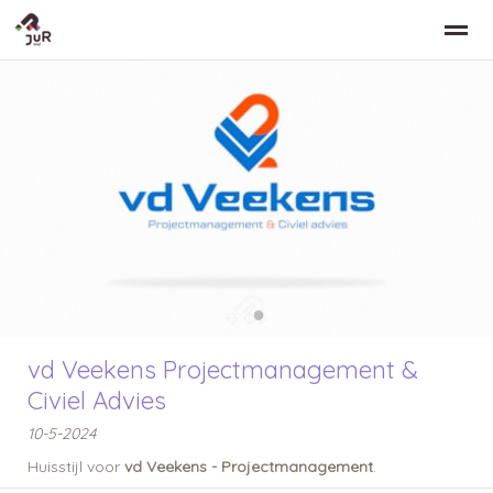
Home
Zoeken
Nieuws
Bellen
Co
●
●
vd Veekens Projectmanagement &
Civiel Advies
10-5-2024
Huisstijl voor
vd Veekens - Projectmanagement
.