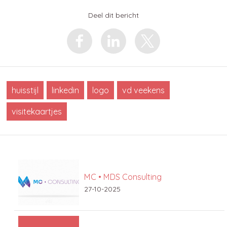
Deel dit bericht
huisstijl
linkedin
logo
vd veekens
visitekaartjes
MC • MDS Consulting
27-10-2025