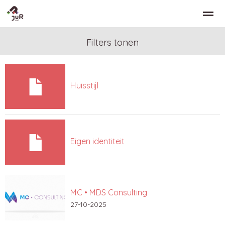
Filters tonen
Home
Zoeken
Nieuws
Bellen
Co
Huisstijl
Eigen identiteit
MC • MDS Consulting
27-10-2025