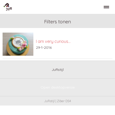
Filters tonen
I am very curious…
Home
Zoeken
Nieuws
Bellen
Co
29-1-2016
JuRstijl
Open desktopversie
JuRstijl |
Ziber DS4