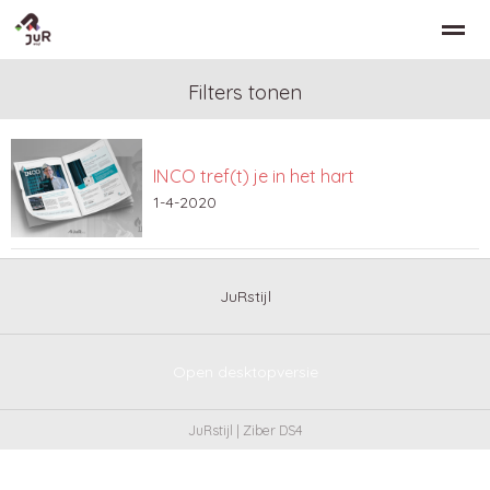
Filters tonen
INCO tref(t) je in het hart
Home
Zoeken
Nieuws
Bellen
Co
1-4-2020
JuRstijl
Open desktopversie
JuRstijl |
Ziber DS4