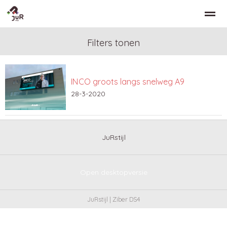
Filters tonen
INCO groots langs snelweg A9
Home
Zoeken
Nieuws
Bellen
Co
28-3-2020
JuRstijl
Open desktopversie
JuRstijl |
Ziber DS4