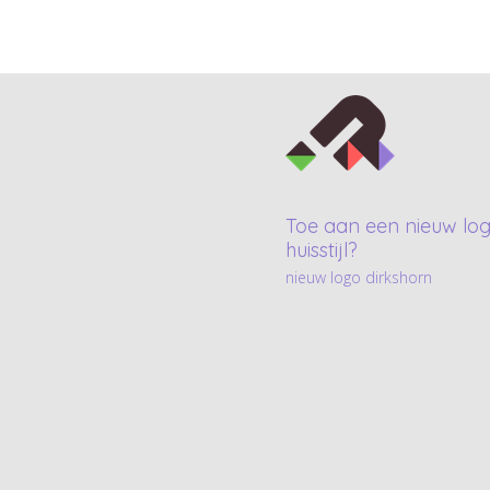
Toe aan een nieuw log
huisstijl?
nieuw logo dirkshorn