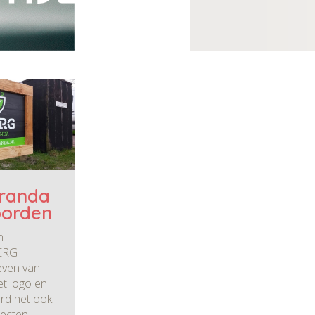
randa
borden
n
BERG
even van
et logo en
rd het ook
jecten