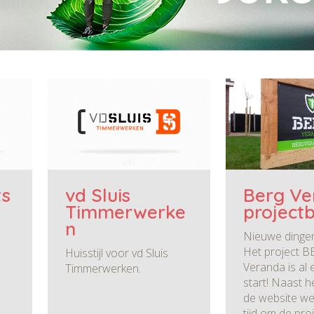
ts
vd Sluis
Berg Ve
Timmerwerke
project
n
Nieuwe dinge
Het project 
Huisstijl voor vd Sluis
Veranda is al 
Timmerwerken.
start! Naast h
de website we
tijd om de pro