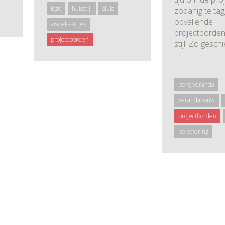
logo
huisstijl
sluis
zodanig te ta
opvallende
visitekaartjes
projectborden,
projectborden
stijl. Zo gesc
berg veranda
verandabouw
projectborden
belettering