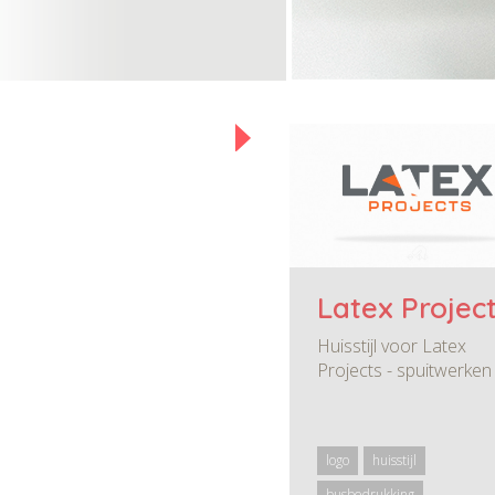
Latex Projec
Huisstijl voor Latex
Projects - spuitwerken
logo
huisstijl
busbedrukking