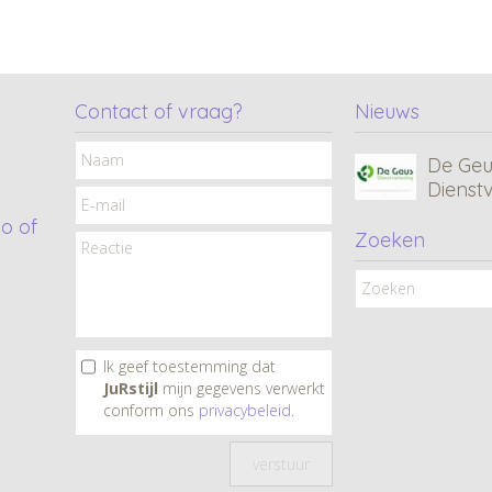
MC • 
Consul
Contact of vraag?
Nieuws
De Geu
Dienst
o of
Zoeken
CF•Xcl
Tana C
Ik geef toestemming dat
JuRstijl
mijn gegevens verwerkt
Ard Lig
conform ons
privacybeleid
.
& Dak