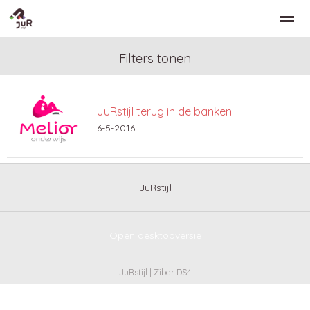
Filters tonen
JuRstijl terug in de banken
Home
Zoeken
Nieuws
Bellen
Co
6-5-2016
JuRstijl
Open desktopversie
JuRstijl |
Ziber DS4