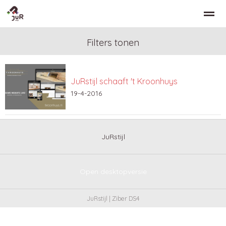
Filters tonen
JuRstijl schaaft 't Kroonhuys
Home
Zoeken
Nieuws
Bellen
Co
19-4-2016
JuRstijl
Open desktopversie
JuRstijl |
Ziber DS4