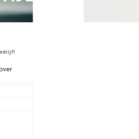
drijf!
over