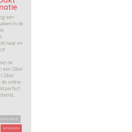
natie
nog een
akken in de
te
t
bob haar en
ct!
 met de
n een Ziber
n Ziber
l de online-
ld perfect
estemd.…
studio bibob
senseview