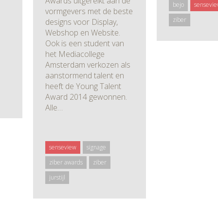
Awards uitgereikt aan de
bejo
sensevi
vormgevers met de beste
ziber
designs voor Display,
Webshop en Website.
Ook is een student van
het Mediacollege
Amsterdam verkozen als
aanstormend talent en
heeft de Young Talent
Award 2014 gewonnen.
Alle…
senseview
signage
ziber awards
ziber
jurstijl