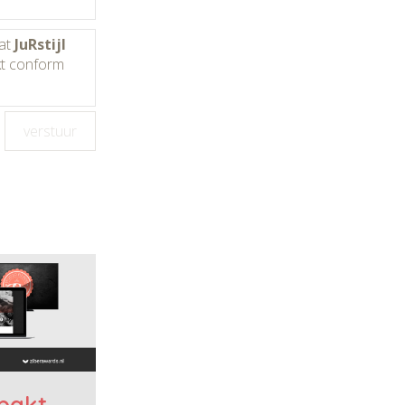
dat
JuRstijl
kt conform
 pakt