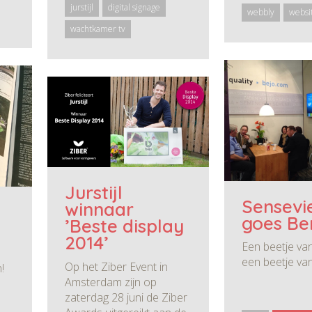
jurstijl
digital signage
webbly
websi
wachtkamer tv
Jurstijl
Sensevi
winnaar
goes Ber
’Beste display
2014’
Een beetje va
een beetje van 
Op het Ziber Event in
!
Amsterdam zijn op
zaterdag 28 juni de Ziber