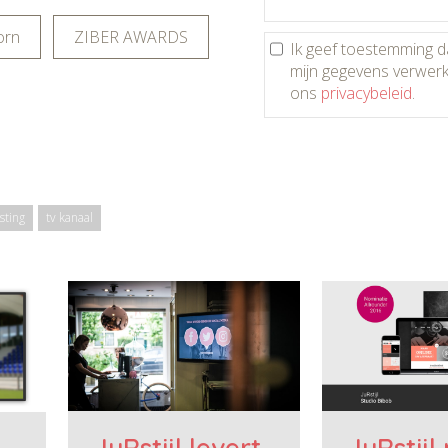
orn
ZIBER AWARDS
Ik geef toestemming 
mijn gegevens verwer
ons
privacybeleid
.
sting
tv kanaal
JuRstijl levert
JuRstijl