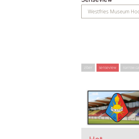
Westfries Museum Ho
ziber
senseview
narrow ca