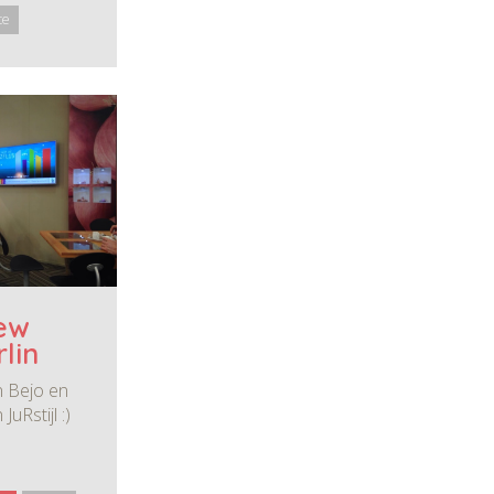
te
ew
lin
n Bejo en
JuRstijl :)