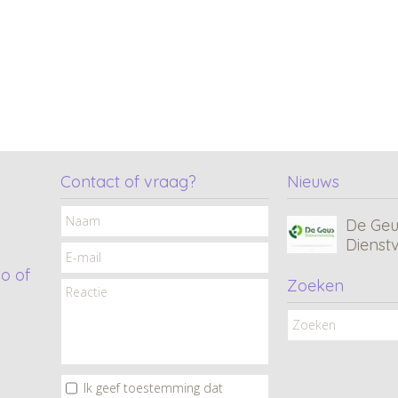
MC • 
Consul
Contact of vraag?
Nieuws
De Geu
Dienst
o of
Zoeken
CF•Xcl
Tana C
Ik geef toestemming dat