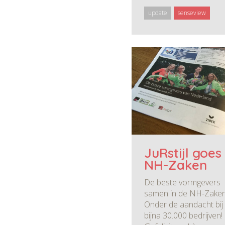
update
senseview
JuRstijl goes
NH-Zaken
De beste vormgevers
samen in de NH-Zaken
Onder de aandacht bij
bijna 30.000 bedrijven!