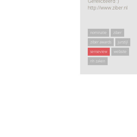
Gefeliciteerd :)
http://www.ziber.nl
nominatie
ziber
ziber awards
jurstijl
senseview
website
nh zaken