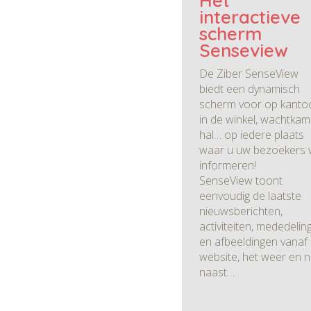
Het
interactieve
scherm
Senseview
De Ziber SenseView
biedt een dynamisch
scherm voor op kantoo
in de winkel, wachtkam
hal… op iedere plaats
waar u uw bezoekers w
informeren!
SenseView toont
eenvoudig de laatste
nieuwsberichten,
activiteiten, mededelin
en afbeeldingen vanaf
website, het weer en 
naast…