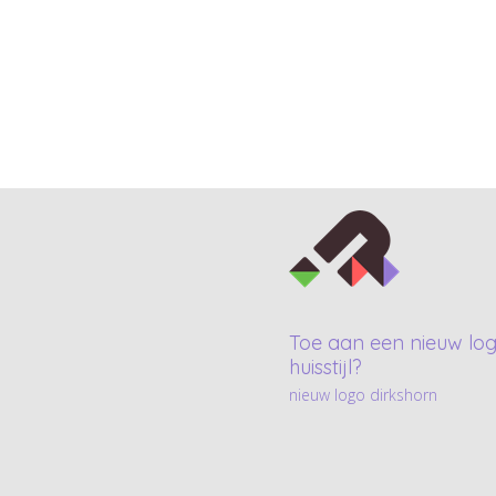
Toe aan een nieuw log
huisstijl?
nieuw logo dirkshorn