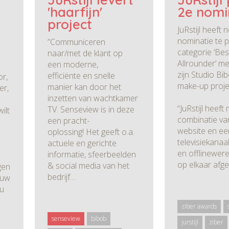
'haarfijn'
2e nomi
project
JuRstijl heeft 
nominatie te p
”Communiceren
categorie ‘Bes
naar/met de klant op
Allrounder’ me
een moderne,
zijn Studio Bi
efficiënte en snelle
r,
make-up proje
manier kan door het
er,
inzetten van wachtkamer
“JuRstijl heeft
TV. Senseview is in deze
ilt
combinatie va
een pracht-
website en ee
oplossing! Het geeft o.a.
televisiekanaa
actuele en gerichte
en offlinewere
informatie, sfeerbeelden
op elkaar afg
& social media van het
gen
bedrijf…
 uw
nu
ziber awards
senseview
bibob
jurstijl
ziber