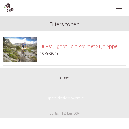
Filters tonen
JuRstijl gaat Epic Pro met Stijn Appel
Home
Zoeken
Nieuws
Bellen
Co
10-8-2018
JuRstijl
Open desktopversie
JuRstijl |
Ziber DS4