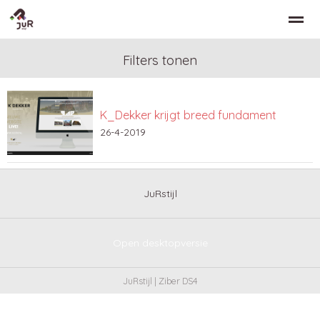
Filters tonen
K_Dekker krijgt breed fundament
Home
Zoeken
Nieuws
Bellen
Co
26-4-2019
JuRstijl
Open desktopversie
JuRstijl |
Ziber DS4