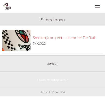
Filters tonen
Smakelijk project - IJscorner De Ruif
Home
Zoeken
Nieuws
Bellen
Co
7-1-2022
JuRstijl
Open desktopversie
JuRstijl |
Ziber DS4